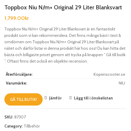
Toppbox Niu N/m+ Original 29 Liter Blanksvart
1,799.00
kr
Toppbox Niu N/m+ Original 29 Liter Blanksvart är en fantastiskt
produkt som vi kan rekommendera. Det finns många bäst i test &
omdömen om Toppbox Niu N/m+ Original 29 Liter Blanksvart på
nätet och därför listar vi denna produkt här hos oss! Du kan hitta det
bästa och billigaste priset genom att trycka på knappen ” Gå till butik
”. Oftast finns det också en objektiv recension.
Återförsäljare:
Kopenscooter.se
Varumärke:
NIU
Jämför
Lägg till i önskelistan
GÅ TILL BUTIK!
SKU:
87307
Category:
Tillbehör