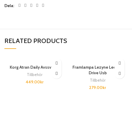
Dela
RELATED PRODUCTS
Korg Atran Daily Avssvart/l
Framlampa Lezyne Led Ktv
Drive Usb
Tillbehör
Tillbehör
449.00
kr
279.00
kr