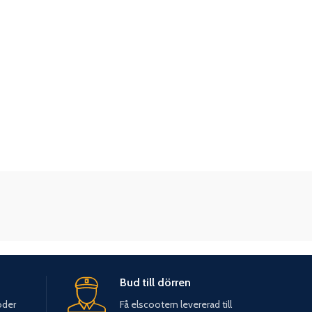
Bud till dörren
oder
Få elscootern levererad till