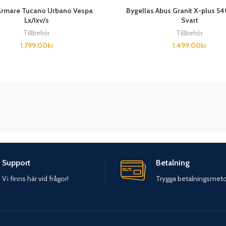
rmare Tucano Urbano Vespa
Bygellas Abus Granit X-plus 5
Lx/lxv/s
Svart
Tillbehör
Tillbehör
1,799.00
kr
1,499.00
kr
Support
Betalning
Vi finns här vid frågor!
Trygga betalningsmet