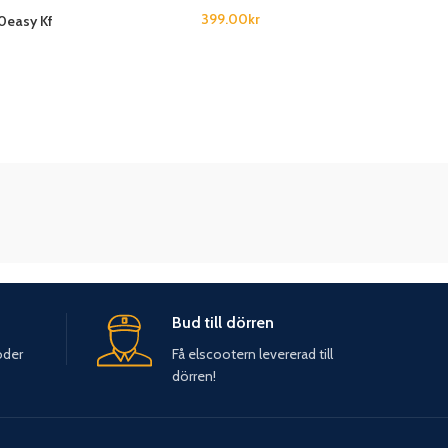
399.00
kr
40easy Kf
Bud till dörren
oder
Få elscootern levererad till
dörren!