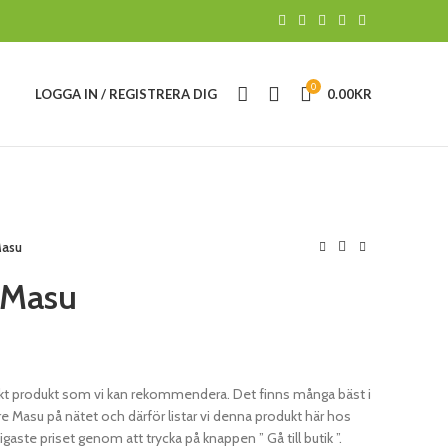
0
LOGGA IN / REGISTRERA DIG
0.00
KR
Masu
 Masu
kt produkt som vi kan rekommendera. Det finns många bäst i
su på nätet och därför listar vi denna produkt här hos
igaste priset genom att trycka på knappen ” Gå till butik ”.