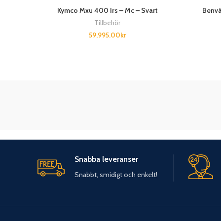
Kymco Mxu 400 Irs – Mc – Svart
Benvä
Tillbehör
59,995.00
kr
Snabba leveranser
Snabbt, smidigt och enkelt!