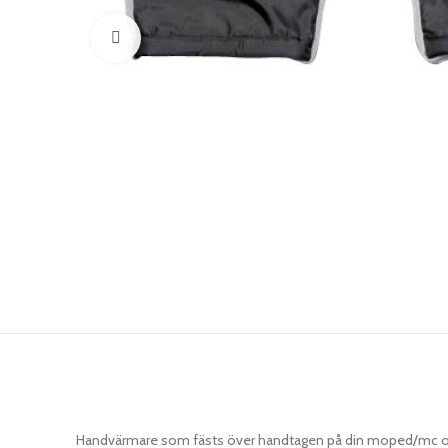
Klicka för att förstora
Handvärmare som fästs över handtagen på din moped/mc och 