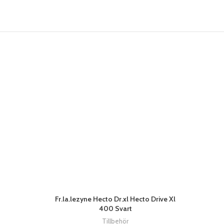
Fr.la.lezyne Hecto Dr.xl Hecto Drive Xl
400 Svart
Tillbehör