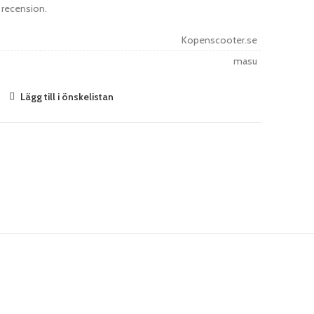
 recension.
Kopenscooter.se
masu
Lägg till i önskelistan