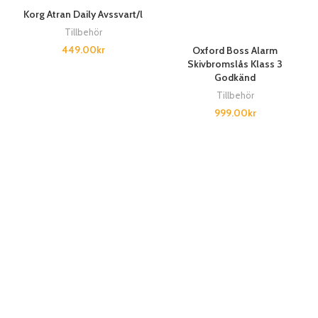
Korg Atran Daily Avssvart/l
Tillbehör
449.00
kr
Oxford Boss Alarm
Skivbromslås Klass 3
Godkänd
Tillbehör
999.00
kr