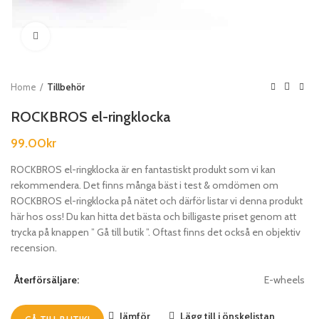
Klicka för att förstora
Home
Tillbehör
ROCKBROS el-ringklocka
99.00
kr
ROCKBROS el-ringklocka är en fantastiskt produkt som vi kan
rekommendera. Det finns många bäst i test & omdömen om
ROCKBROS el-ringklocka på nätet och därför listar vi denna produkt
här hos oss! Du kan hitta det bästa och billigaste priset genom att
trycka på knappen ” Gå till butik ”. Oftast finns det också en objektiv
recension.
Återförsäljare:
E-wheels
Jämför
Lägg till i önskelistan