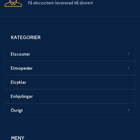
Få elscootern levererad till dörren!
KATEGORIER
Elscooter
Elmopeder
Elcyklar
Enhjulingar
Övrigt
MENY