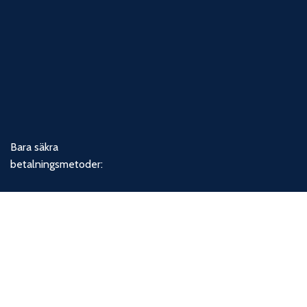
Bara säkra
betalningsmetoder:
Våra socialamedier: