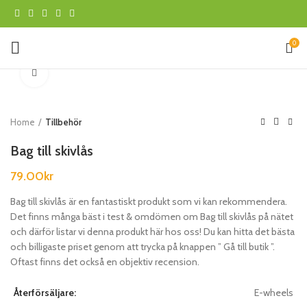
0
Klicka för att förstora
Home
Tillbehör
Bag till skivlås
79.00
kr
Bag till skivlås är en fantastiskt produkt som vi kan rekommendera.
Det finns många bäst i test & omdömen om Bag till skivlås på nätet
och därför listar vi denna produkt här hos oss! Du kan hitta det bästa
och billigaste priset genom att trycka på knappen ” Gå till butik ”.
Oftast finns det också en objektiv recension.
Återförsäljare:
E-wheels