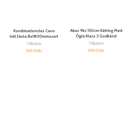
Abus 9ks 150cm Kätting Med
Kombinationslas Cavo
Ögla Klass 3 Godkänd
Inkl.fäste.8x1800mmsvart
Tillbehör
Tillbehör
599.00
kr
149.00
kr