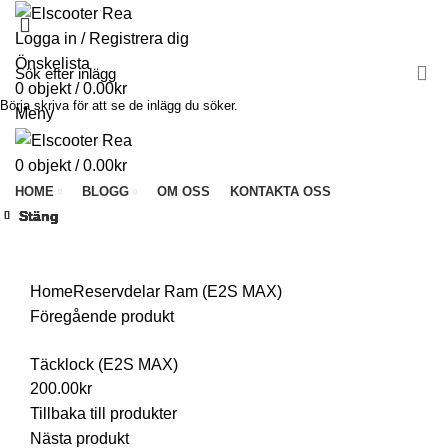
Logga in / Registrera dig
Önskelista
0
objekt
/
0.00
kr
Börja skriva för att se de inlägg du söker.
Meny
0
objekt
/
0.00
kr
HOME
BLOGG
OM OSS
KONTAKTA OSS
Stäng
Stäng
Stäng
Stäng
Stäng
Stäng
Stäng
Stäng
Klicka för att förstora
Home
Reservdelar
Ram (E2S MAX)
Föregående produkt
Täcklock (E2S MAX)
200.00
kr
Tillbaka till produkter
Nästa produkt