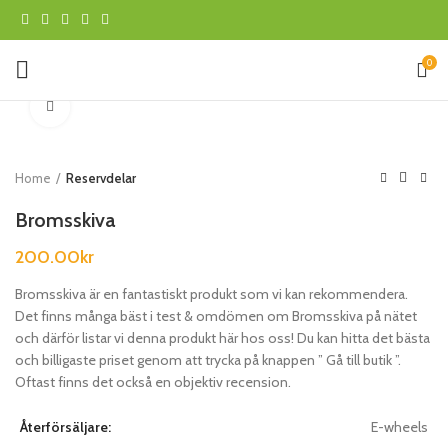
0
Klicka för att förstora
Home
Reservdelar
Bromsskiva
200.00
kr
Bromsskiva är en fantastiskt produkt som vi kan rekommendera.
Det finns många bäst i test & omdömen om Bromsskiva på nätet
och därför listar vi denna produkt här hos oss! Du kan hitta det bästa
och billigaste priset genom att trycka på knappen ” Gå till butik ”.
Oftast finns det också en objektiv recension.
Återförsäljare:
E-wheels