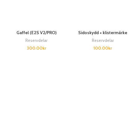
Gaffel (E2S V2/PRO)
Sidoskydd + klistermärke
Reservdelar
Reservdelar
300.00
kr
100.00
kr