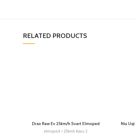
RELATED PRODUCTS
Drax Raw Ev 25km/h Svart Elmoped
Niu Uq
elmoped < 25kmh klass 2