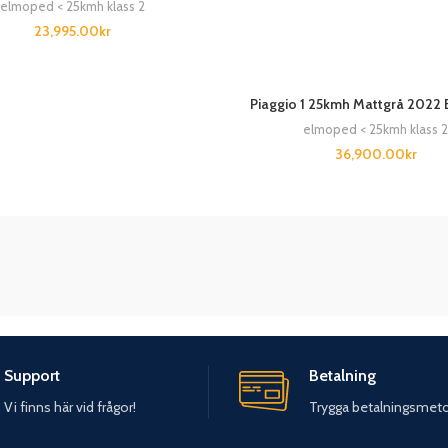
elmoped < 25kmh klass 2
23,995.00
kr
Piaggio 1 25kmh Mattgrå 2022
elmoped < 25kmh klass 2
36,900.00
kr
Support
Betalning
Vi finns här vid frågor!
Trygga betalningsmet