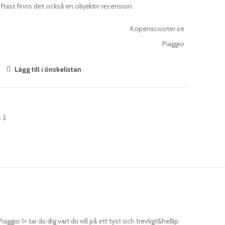
 Oftast finns det också en objektiv recension.
Kopenscooter.se
Piaggio
Lägg till i önskelistan
 2
gio 1+ tar du dig vart du vill på ett tyst och trevligt&hellip: