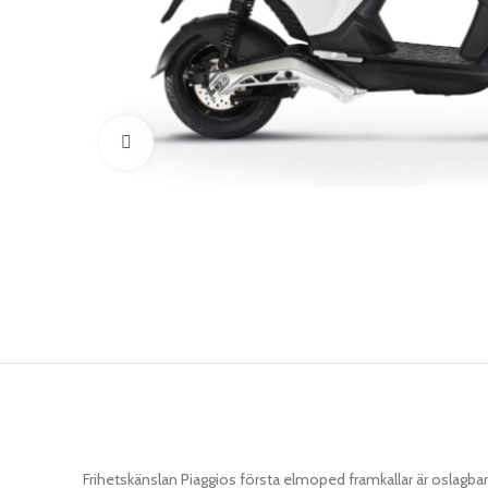
Klicka för att förstora
Frihetskänslan Piaggios första elmoped framkallar är oslagbar. M