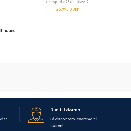
elmoped < 25kmh klass 2
26,995.00
kr
 Elmoped
Bud till dörren
oder
Få elscootern levererad till
dörren!