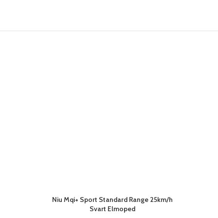
Niu Mqi+ Sport Standard Range 25km/h
Niu M
Svart Elmoped