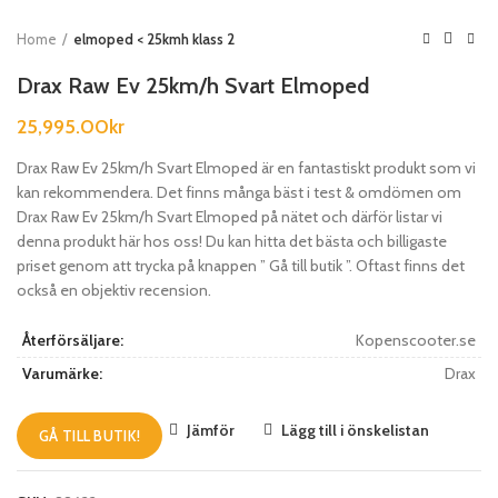
Home
elmoped < 25kmh klass 2
Drax Raw Ev 25km/h Svart Elmoped
25,995.00
kr
Drax Raw Ev 25km/h Svart Elmoped är en fantastiskt produkt som vi
kan rekommendera. Det finns många bäst i test & omdömen om
Drax Raw Ev 25km/h Svart Elmoped på nätet och därför listar vi
denna produkt här hos oss! Du kan hitta det bästa och billigaste
priset genom att trycka på knappen ” Gå till butik ”. Oftast finns det
också en objektiv recension.
Återförsäljare:
Kopenscooter.se
Varumärke:
Drax
Jämför
Lägg till i önskelistan
GÅ TILL BUTIK!