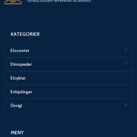
Få elscootern levererad till dörren!
KATEGORIER
Elscooter
Elmopeder
Elcyklar
Enhjulingar
Övrigt
MENY