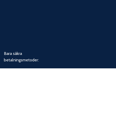
Bara säkra
betalningsmetoder:
Våra socialamedier: