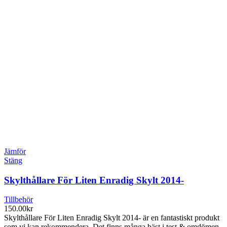
Jämför
Stäng
Skylthållare För Liten Enradig Skylt 2014-
Tillbehör
150.00
kr
Skylthållare För Liten Enradig Skylt 2014- är en fantastiskt produkt
som vi kan rekommendera. Det finns många bäst i test & omdömen