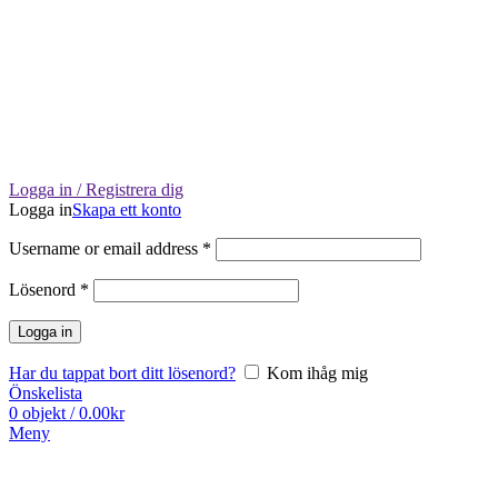
Logga in / Registrera dig
Logga in
Skapa ett konto
Username or email address
*
Lösenord
*
Logga in
Har du tappat bort ditt lösenord?
Kom ihåg mig
Önskelista
0
objekt
/
0.00
kr
Meny