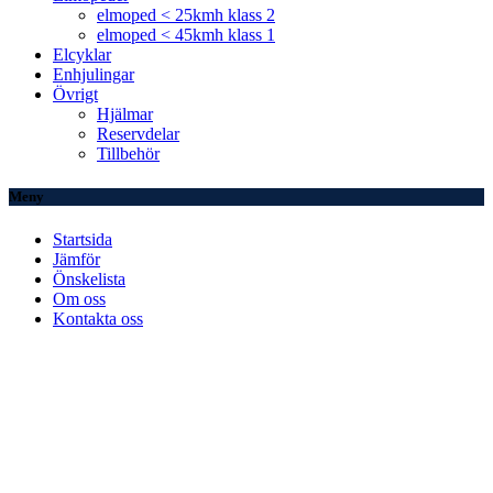
elmoped < 25kmh klass 2
elmoped < 45kmh klass 1
Elcyklar
Enhjulingar
Övrigt
Hjälmar
Reservdelar
Tillbehör
Meny
Startsida
Jämför
Önskelista
Om oss
Kontakta oss