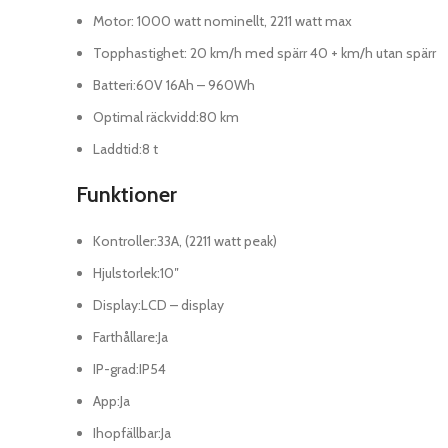
Motor
:
1000 watt nominellt, 2211 watt max
Topphastighet
:
20 km/h med spärr 40 + km/h utan spärr
Batteri
:
60V 16Ah – 960Wh
Optimal räckvidd
:
80 km
Laddtid
:
8 t
Funktioner
Kontroller
:
33A, (2211 watt peak)
Hjulstorlek
:
10″
Display
:
LCD – display
Farthållare
:
Ja
IP-grad
:
IP54
App
:
Ja
Ihopfällbar
:
Ja