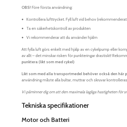
OBS!
Före första användning:
Kontrollera lufttrycket. Fyll luft vid behov (rekommenderat
Ta en säkerhetskontroll av produkten
Vi rekommenderar att du använder hjälm
Att fylla luft görs enkelt med hjälp av en cykelpump eller kom
av allt – det minskar risken för punkteringar drastiskt! Rekomm
punktera (likt som med cykel)
Likt som med alla transportmedel behöver också den här 
användning måste alla bultar, muttrar och skruvar kontrolleras
Vi påminner dig om att den maximala lagliga hastigheten för s
Tekniska specifikationer
Motor och Batteri