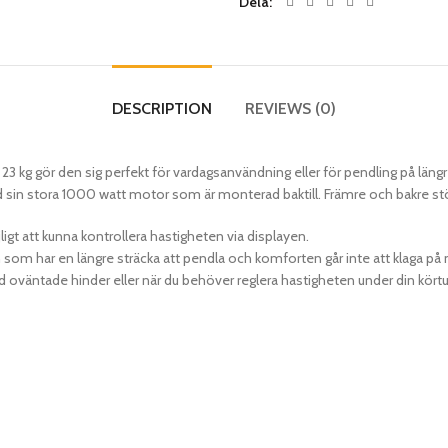
Dela
DESCRIPTION
REVIEWS (0)
 23 kg gör den sig perfekt för vardagsanvändning eller för pendling på län
d sin stora 1000 watt motor som är monterad baktill. Främre och bakre s
gt att kunna kontrollera hastigheten via displayen.
en som har en längre sträcka att pendla och komforten går inte att klaga 
 oväntade hinder eller när du behöver reglera hastigheten under din körtu