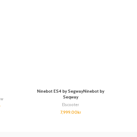
-9%
Ninebot ES4 by SegwayNinebot by
Seqway
0w
Elscooter
r
7,999.00
kr