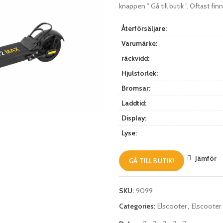
knappen ” Gå till butik ”. Oftast fi
Återförsäljare:
Varumärke:
räckvidd:
Hjulstorlek:
Bromsar:
Laddtid:
Display:
Lyse:
Jämför
GÅ TILL BUTIK!
SKU:
9099
Categories:
Elscooter
,
Elscoote