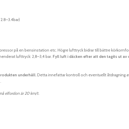
 2.8–3.4bar)
pressor på en bensinstation etc. Högre lufttryck bidrar till bättre körkomfo
enderat lufttryck: 2,8–3,4 bar.
Fyll luft i däcken efter att den tagits ut
produkten underhåll.
Detta innefattar kontroll och eventuellt åtdragning
.
må elfordon är 20 km/t.