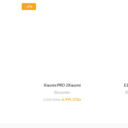
-4%
Xiaomi PRO 2Xiaomi
E
Elscooter
E
6,995.00
kr
7,295.00
kr