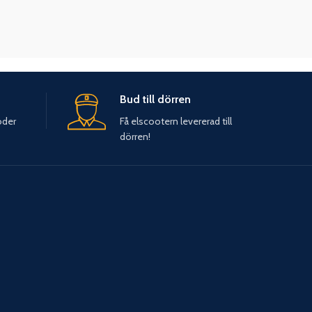
Bud till dörren
oder
Få elscootern levererad till
dörren!