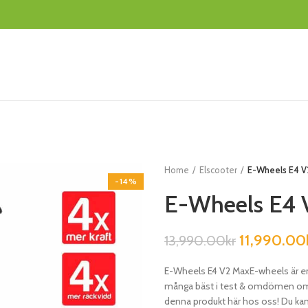
Home
Elscooter
E-Wheels E4 V
-14%
E-Wheels E4 
11,990.00
13,990.00
kr
E-Wheels E4 V2 MaxE-wheels är en
många bäst i test & omdömen om E
denna produkt här hos oss! Du kan 