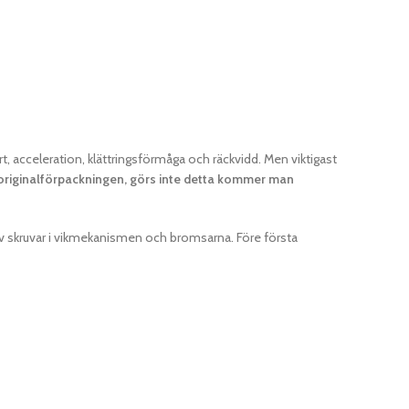
rt, acceleration, klättringsförmåga och räckvidd. Men viktigast
 av originalförpackningen, görs inte detta kommer man
 av skruvar i vikmekanismen och bromsarna. Före första