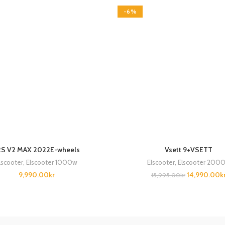
-6%
2S V2 MAX 2022E-wheels
Vsett 9+VSETT
lscooter
,
Elscooter 1000w
Elscooter
,
Elscooter 200
9,990.00
kr
14,990.00
k
15,995.00
kr