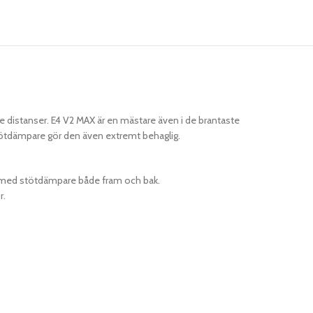
gre distanser. E4 V2 MAX är en mästare även i de brantaste
tötdämpare gör den även extremt behaglig.
på med stötdämpare både fram och bak.
r.