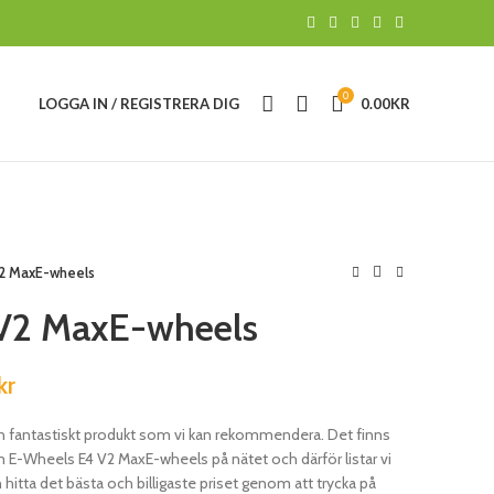
0
LOGGA IN / REGISTRERA DIG
0.00
KR
2 MaxE-wheels
V2 MaxE-wheels
kr
 fantastiskt produkt som vi kan rekommendera. Det finns
-Wheels E4 V2 MaxE-wheels på nätet och därför listar vi
hitta det bästa och billigaste priset genom att trycka på