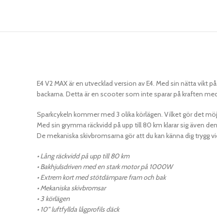
E4 V2 MAX är en utvecklad version av E4. Med sin nätta vikt på
backarna. Detta är en scooter som inte sparar på kraften me
Sparkcykeln kommer med 3 olika körlägen. Vilket gör det möjli
Med sin grymma räckvidd på upp till 80 km klarar sig även d
De mekaniska skivbromsarna gör att du kan känna dig trygg vid
• Lång räckvidd på upp till 80 km
• Bakhjulsdriven med en stark motor på 1000W
• Extrem kort med stötdämpare fram och bak
• Mekaniska skivbromsar
• 3 körlägen
• 10” luftfyllda lågprofils däck