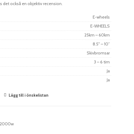
nns det också en objektiv recension.
E-wheels
E-WHEELS
25km – 60km
8.5" – 10”
Skivbromsar
3 – 6 tim
Ja
Ja
Lägg till i önskelistan
r 2000w