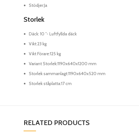
Stödjer
:
Ja
Storlek
Däck
:
10 ”- Luftfyllda däck
Vikt
:
23 kg
Vikt Förare
:
125 kg
Variant Storlek
:
1190x640x1200 mm
Storlek sammanlagt
:
1190x640x520 mm
Storlek ståplatta
:
17 cm
RELATED PRODUCTS