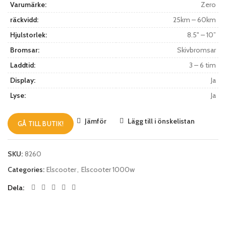
Varumärke:
Zero
räckvidd:
25km – 60km
Hjulstorlek:
8.5" – 10”
Bromsar:
Skivbromsar
Laddtid:
3 – 6 tim
Display:
Ja
Lyse:
Ja
Jämför
Lägg till i önskelistan
GÅ TILL BUTIK!
SKU:
8260
Categories:
Elscooter
,
Elscooter 1000w
Dela