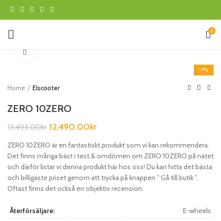
0
Klicka för att förstora
-7%
Home
Elscooter
ZERO 10ZERO
12,490.00
kr
13,495.00
kr
ZERO 10ZERO är en fantastiskt produkt som vi kan rekommendera.
Det finns många bäst i test & omdömen om ZERO 10ZERO på nätet
och därför listar vi denna produkt här hos oss! Du kan hitta det bästa
och billigaste priset genom att trycka på knappen ” Gå till butik ”.
Oftast finns det också en objektiv recension.
Återförsäljare:
E-wheels