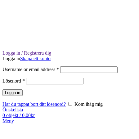
Logga in / Registrera dig
Logga in
Skapa ett konto
Username or email address
*
Lösenord
*
Logga in
Har du tappat bort ditt lösenord?
Kom ihåg mig
Önskelista
0
objekt
/
0.00
kr
Meny