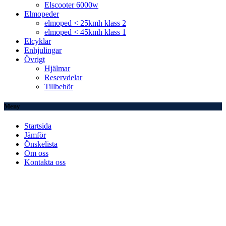
Elscooter 6000w
Elmopeder
elmoped < 25kmh klass 2
elmoped < 45kmh klass 1
Elcyklar
Enhjulingar
Övrigt
Hjälmar
Reservdelar
Tillbehör
Meny
Startsida
Jämför
Önskelista
Om oss
Kontakta oss