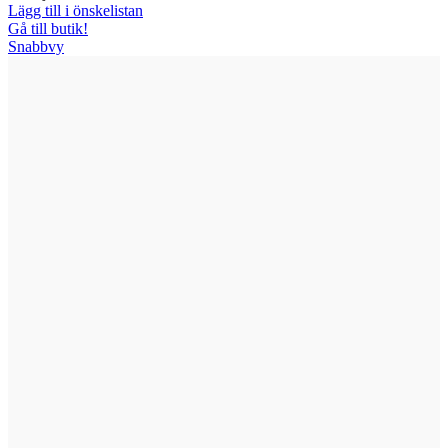
Lägg till i önskelistan
Gå till butik!
Snabbvy