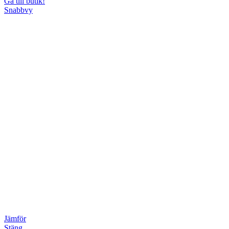
Gå till butik!
Snabbvy
Jämför
Stäng