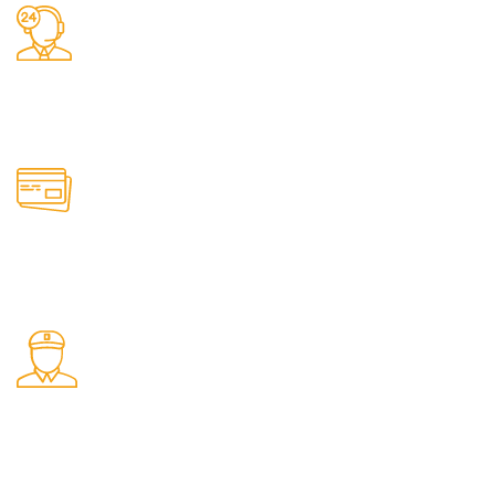
Support
Vi finns här vid frågor!
Betalning
Trygga betalningsmetoder
Bud till dörren
Få elscootern levererad till dörren!