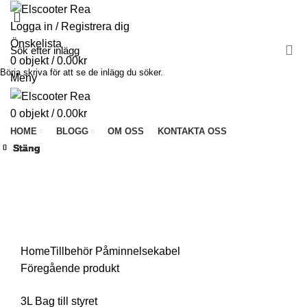
Logga in / Registrera dig
Önskelista
0
objekt
/
0.00
kr
Börja skriva för att se de inlägg du söker.
Meny
0
objekt
/
0.00
kr
HOME
BLOGG
OM OSS
KONTAKTA OSS
Stäng
Stäng
Stäng
Stäng
Stäng
Stäng
Stäng
Stäng
Klicka för att förstora
Home
Tillbehör
Påminnelsekabel
Föregående produkt
3L Bag till styret