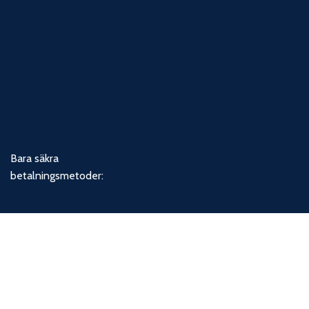
Bara säkra
betalningsmetoder:
Våra socialamedier: