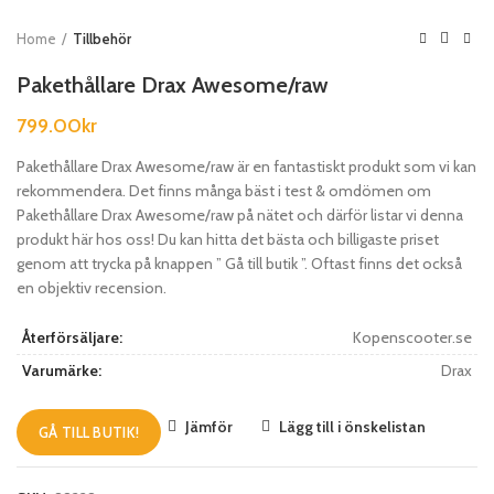
Home
Tillbehör
Pakethållare Drax Awesome/raw
799.00
kr
Pakethållare Drax Awesome/raw är en fantastiskt produkt som vi kan
rekommendera. Det finns många bäst i test & omdömen om
Pakethållare Drax Awesome/raw på nätet och därför listar vi denna
produkt här hos oss! Du kan hitta det bästa och billigaste priset
genom att trycka på knappen ” Gå till butik ”. Oftast finns det också
en objektiv recension.
Återförsäljare:
Kopenscooter.se
Varumärke:
Drax
Jämför
Lägg till i önskelistan
GÅ TILL BUTIK!