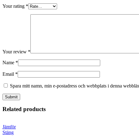
Your rating
*
Your review
*
Name
*
Email
*
Spara mitt namn, min e-postadress och webbplats i denna webbläsa
Related products
Jämför
Stäng