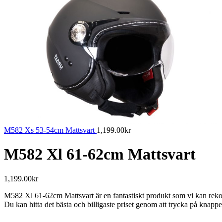
M582 Xs 53-54cm Mattsvart
1,199.00
kr
M582 Xl 61-62cm Mattsvart
1,199.00
kr
M582 Xl 61-62cm Mattsvart är en fantastiskt produkt som vi kan rek
Du kan hitta det bästa och billigaste priset genom att trycka på knappen