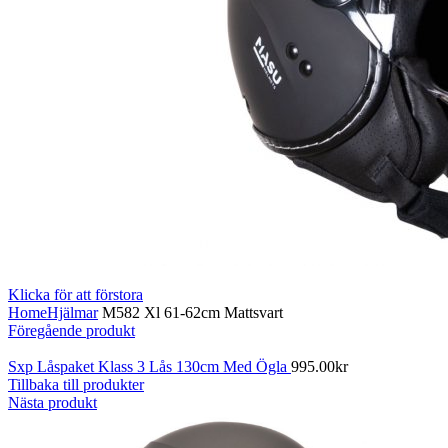
Klicka för att förstora
Home
Hjälmar
M582 Xl 61-62cm Mattsvart
Föregående produkt
Sxp Låspaket Klass 3 Lås 130cm Med Ögla
995.00
kr
Tillbaka till produkter
Nästa produkt