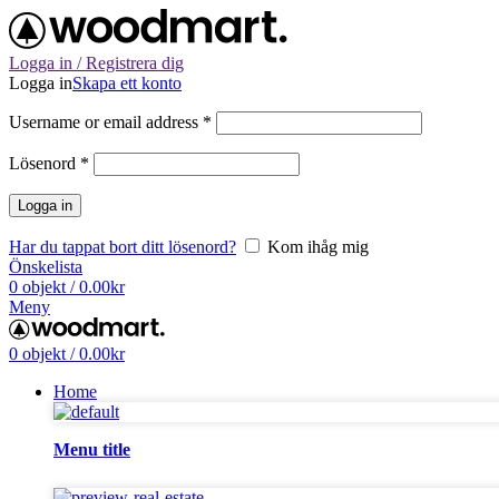
Logga in / Registrera dig
Logga in
Skapa ett konto
Username or email address
*
Lösenord
*
Logga in
Har du tappat bort ditt lösenord?
Kom ihåg mig
Önskelista
0
objekt
/
0.00
kr
Meny
0
objekt
/
0.00
kr
Home
Menu title