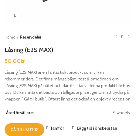
Klicka för att förstora
Home
Reservdelar
Låsring (E2S MAX)
50.00
kr
Låsring (E2S MAX) är en fantastiskt produkt som vi kan
rekommendera. Det finns många bäst i test & omdömen om
Låsring (E2S MAX) på nätet och därför listar vi denna produkt här hos
oss! Du kan hitta det bästa och billigaste priset genom att trycka på
knappen ” Gå till butik ”. Oftast finns det också en objektiv recension.
Återförsäljare:
E-wheels
Jämför
Lägg till i önskelistan
GÅ TILL BUTIK!