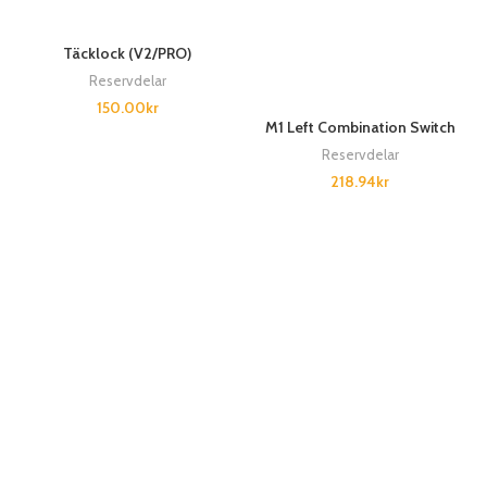
Täcklock (V2/PRO)
Reservdelar
150.00
kr
M1 Left Combination Switch
Reservdelar
218.94
kr