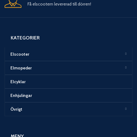
Få elscootern levererad till dörren!
KATEGORIER
Elscooter
Elmopeder
Elcyklar
Enhjulingar
Övrigt
MENY