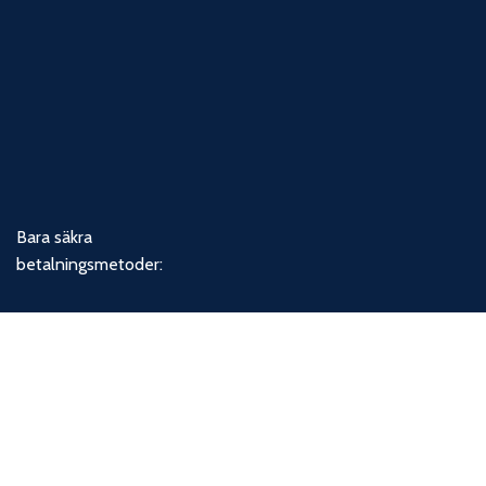
Bara säkra
betalningsmetoder:
Våra socialamedier: