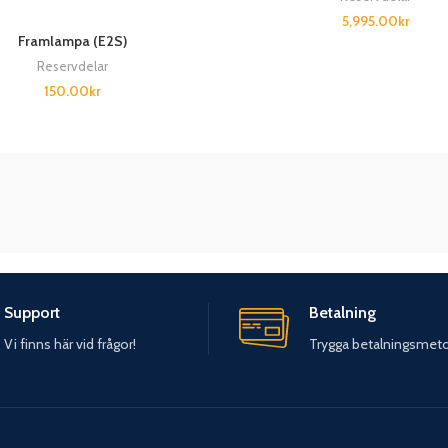
5,995.00
kr
Framlampa (E2S)
Reservdelar
150.00
kr
Support
Betalning
Vi finns här vid frågor!
Trygga betalningsmet