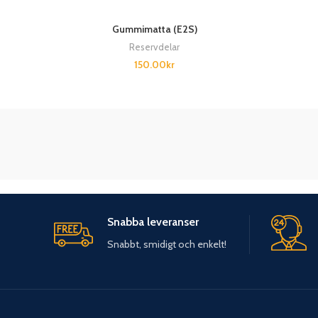
Gummimatta (E2S)
Reservdelar
150.00
kr
Snabba leveranser
Snabbt, smidigt och enkelt!