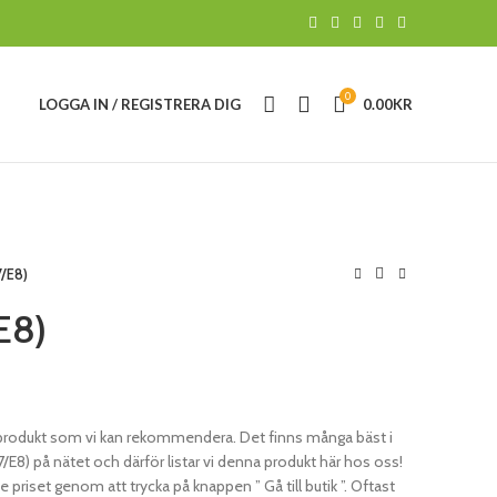
0
LOGGA IN / REGISTRERA DIG
0.00
KR
7/E8)
E8)
t produkt som vi kan rekommendera. Det finns många bäst i
) på nätet och därför listar vi denna produkt här hos oss!
e priset genom att trycka på knappen ” Gå till butik ”. Oftast