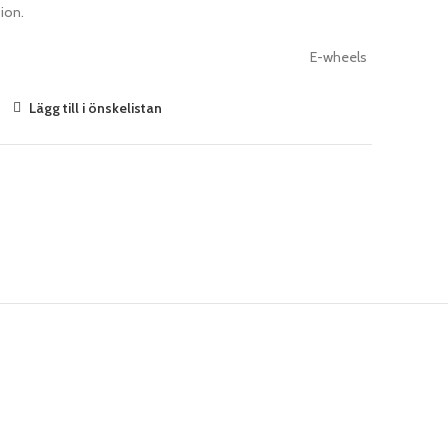
ion.
E-wheels
Lägg till i önskelistan