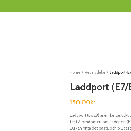
Home
Reservdelar
Laddport (E
Laddport (E7/
150.00
kr
Laddport (E7/E8) är en fantastisk
test & omdömen om Laddport (E7/E8
Du kan hitta det bästa och billigast