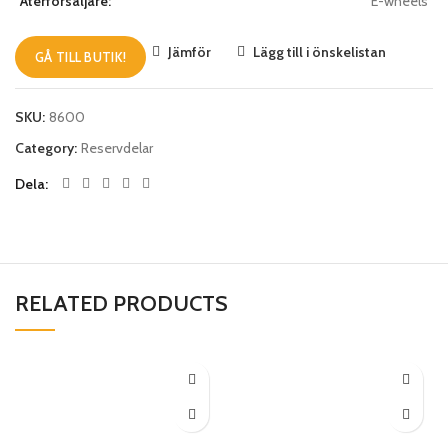
Återförsäljare:
E-wheels
Jämför
Lägg till i önskelistan
GÅ TILL BUTIK!
SKU:
8600
Category:
Reservdelar
Dela
RELATED PRODUCTS