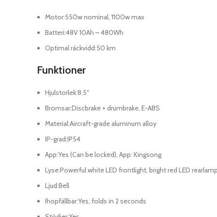
Motor
:
550w nominal, 1100w max
Batteri
:
48V 10Ah – 480Wh
Optimal räckvidd
:
50 km
Funktioner
Hjulstorlek
:
8.5″
Bromsar
:
Discbrake + drumbrake, E-ABS
Material
:
Aircraft-grade aluminum alloy
IP-grad
:
IP54
App
:
Yes (Can be locked), App: Kingsong
Lyse
:
Powerful white LED frontlight, bright red LED rearlam
Ljud
:
Bell
Ihopfällbar
:
Yes, folds in 2 seconds
Stödjer
:
Yes