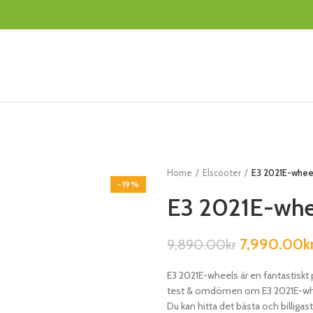
Home
Elscooter
E3 2021E-whee
-19%
E3 2021E-whe
7,990.00
k
9,890.00
kr
E3 2021E-wheels är en fantastisk
test & omdömen om E3 2021E-wheel
Du kan hitta det bästa och billigast