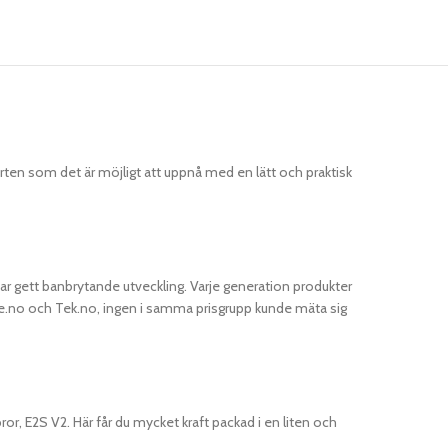
ten som det är möjligt att uppnå med en lätt och praktisk
har gett banbrytande utveckling. Varje generation produkter
Side.no och Tek.no, ingen i samma prisgrupp kunde mäta sig
r, E2S V2. Här får du mycket kraft packad i en liten och