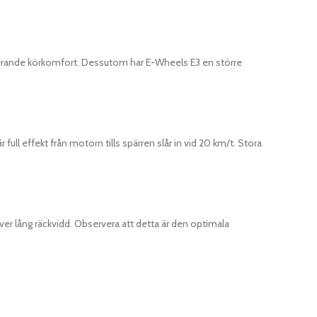
nerande körkomfort. Dessutom har E-Wheels E3 en större
ll effekt från motorn tills spärren slår in vid 20 km/t. Stora
 lång räckvidd. Observera att detta är den optimala