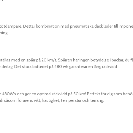
n stötdämpare. Detta i kombination med pneumatiska däck leder till impo
ning.
as med en spärr på 20 km/t. Spärren har ingen betydelse i backar, du får fu
nderlag. Det stora batteriet på 480 wh garanterar en lång räckvidd
80Wh och ger en optimal räckvidd på 50 km! Perfekt för dig som behöver
lr såsom förarens vikt, hastighet, temperatur och terräng.