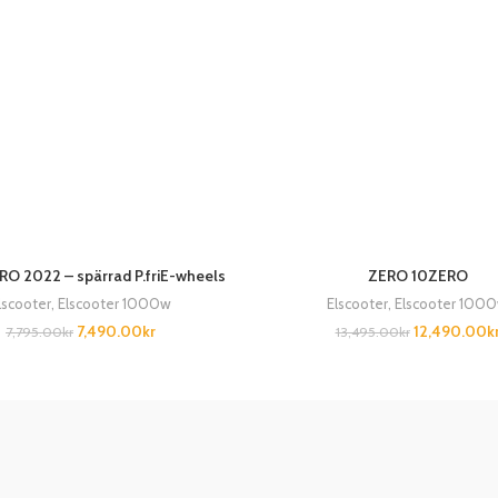
RO 2022 – spärrad P.friE-wheels
ZERO 10ZERO
lscooter
,
Elscooter 1000w
Elscooter
,
Elscooter 100
7,490.00
kr
12,490.00
k
7,795.00
kr
13,495.00
kr