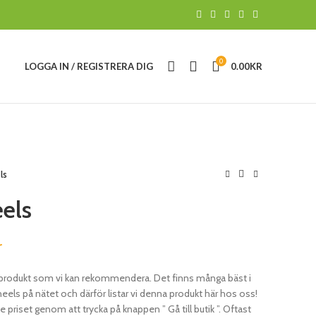
0
LOGGA IN / REGISTRERA DIG
0.00
KR
ls
els
r
t produkt som vi kan rekommendera. Det finns många bäst i
s på nätet och därför listar vi denna produkt här hos oss!
e priset genom att trycka på knappen ” Gå till butik ”. Oftast