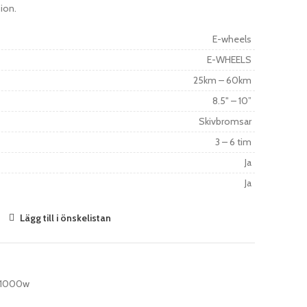
ion.
E-wheels
E-WHEELS
25km – 60km
8.5" – 10”
Skivbromsar
3 – 6 tim
Ja
Ja
Lägg till i önskelistan
r 1000w