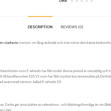
Dela
DESCRIPTION
REVIEWS (0)
en starkaste
motorn, en lång räckvidd och inte minst den bästa körkomfor
. Erfarenheten som E-wheels har fått under denna period är oersättlig och 
 lett till kundfavoriten E2S V2 som har fått mycket bra testresultat på Din
ad avancerad version, kallad E-wheels E3!
etta ger ännu bättre accelerations- och klättringsförmåga än sin lillebro
p i fart.