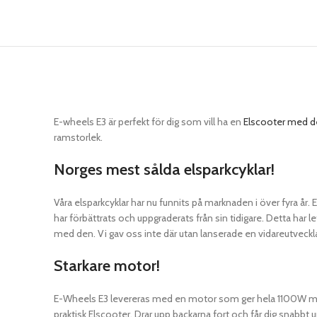
E-wheels E3 är perfekt för dig som vill ha en
Elscooter med d
ramstorlek.
Norges mest sålda elsparkcyklar!
Våra elsparkcyklar har nu funnits på marknaden i över fyra år
har förbättrats och uppgraderats från sin tidigare. Detta har
med den. Vi gav oss inte där utan lanserade en vidareutveckl
Starkare motor!
E-Wheels E3 levereras med en motor som ger hela 1100W max. D
praktisk Elscooter. Drar upp backarna fort och får dig snabbt up