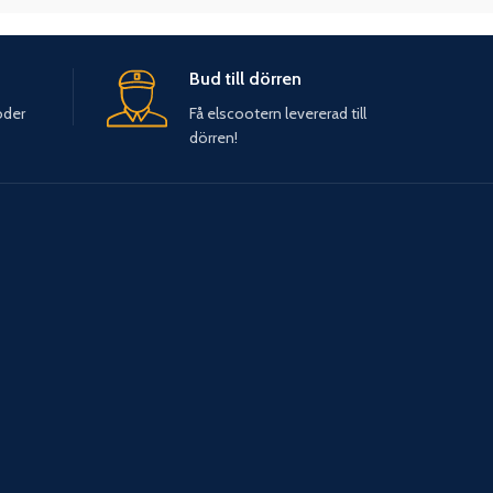
Bud till dörren
oder
Få elscootern levererad till
dörren!