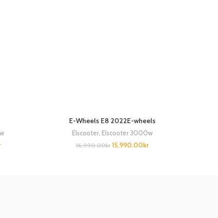
E-Wheels E8 2022E-wheels
0w
Elscooter
,
Elscooter 3000w
r
15,990.00
kr
16,990.00
kr