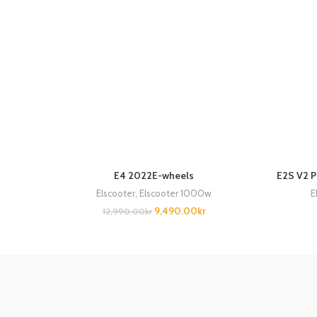
E4 2022E-wheels
E2S V2 P
Elscooter
,
Elscooter 1000w
E
9,490.00
kr
12,990.00
kr