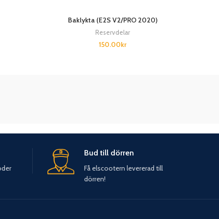
Baklykta (E2S V2/PRO 2020)
Reservdelar
150.00
kr
Bud till dörren
oder
Få elscootern levererad till
dörren!