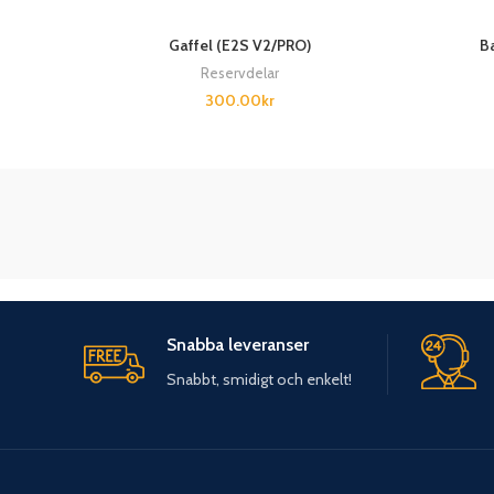
Gaffel (E2S V2/PRO)
B
Reservdelar
300.00
kr
Snabba leveranser
Snabbt, smidigt och enkelt!