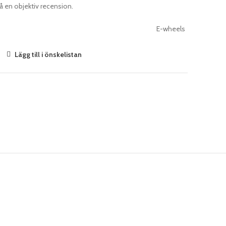
kså en objektiv recension.
E-wheels
Lägg till i önskelistan