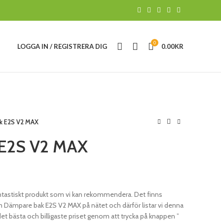
0
LOGGA IN / REGISTRERA DIG
0.00
KR
k E2S V2 MAX
 E2S V2 MAX
tastiskt produkt som vi kan rekommendera. Det finns
ämpare bak E2S V2 MAX på nätet och därför listar vi denna
det bästa och billigaste priset genom att trycka på knappen ”