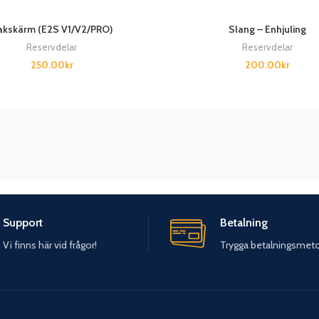
akskärm (E2S V1/V2/PRO)
Slang – Enhjuling
Reservdelar
Reservdelar
250.00
kr
200.00
kr
Support
Betalning
Vi finns här vid frågor!
Trygga betalningsmet