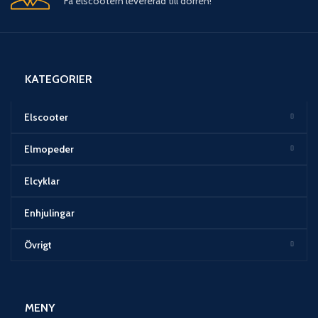
Få elscootern levererad till dörren!
KATEGORIER
Elscooter
Elmopeder
Elcyklar
Enhjulingar
Övrigt
MENY