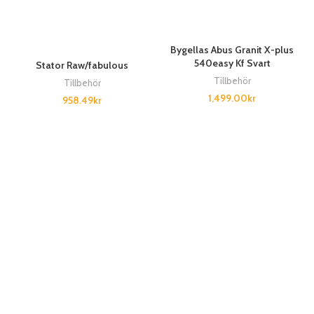
Bygellas Abus Granit X-plus
540easy Kf Svart
Stator Raw/fabulous
Tillbehör
Tillbehör
1,499.00
kr
958.49
kr