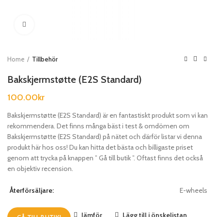
Klicka för att förstora
Home
Tillbehör
Bakskjermstøtte (E2S Standard)
100.00
kr
Bakskjermstøtte (E2S Standard) är en fantastiskt produkt som vi kan
rekommendera. Det finns många bäst i test & omdömen om
Bakskjermstøtte (E2S Standard) på nätet och därför listar vi denna
produkt här hos oss! Du kan hitta det bästa och billigaste priset
genom att trycka på knappen ” Gå till butik ”. Oftast finns det också
en objektiv recension.
Återförsäljare:
E-wheels
Jämför
Lägg till i önskelistan